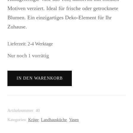
Motiven verziert. Ideal für frische oder getrocknete
Blumen. Ein einzigartiges Deko-Element für Ihr
Zuhause.
Lieferzeit:
2-4 Werktage
Nur noch 1 vorrätig
Vase
IN DEN WARENKORB
(Krug)
in
Braun
und
Artikelnummer:
40
Grün
Kategorien:
Krüge
,
Landhausküche
,
Vasen
Menge